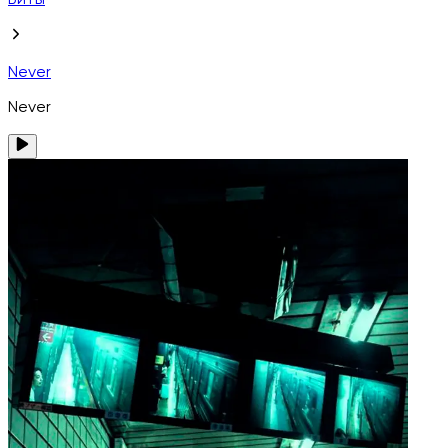
Биты
Never
Never