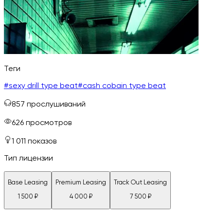
Теги
#
sexy drill type beat
#
cash cobain type beat
857
прослушиваний
626
просмотров
1 011
показов
Тип лицензии
Base Leasing
Premium Leasing
Track Out Leasing
1 500
₽
4 000
₽
7 500
₽