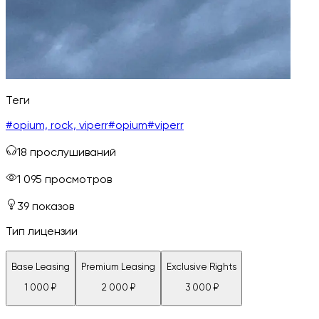
Теги
#
opium, rock, viperr
#
opium
#
viperr
18
прослушиваний
1 095
просмотров
39
показов
Тип лицензии
Base Leasing
Premium Leasing
Exclusive Rights
1 000
₽
2 000
₽
3 000
₽