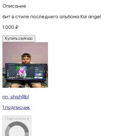
Описание
бит в стиле последнего альбома Kai angel
1 000
₽
Купить сейчас
nn_shish(llb)
1
подписчик
Подписаться