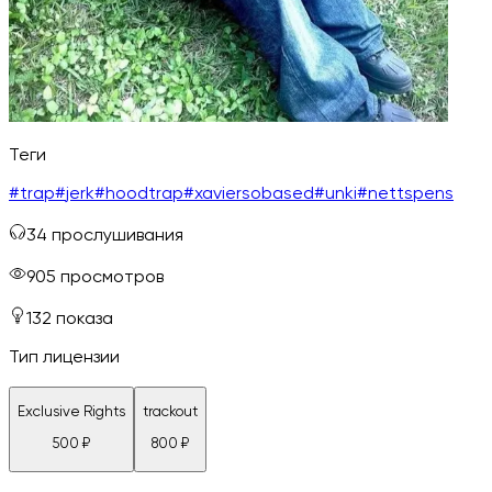
Теги
#
trap
#
jerk
#
hoodtrap
#
xaviersobased
#
unki
#
nettspens
34
прослушивания
905
просмотров
132
показа
Тип лицензии
Exclusive Rights
trackout
500
₽
800
₽