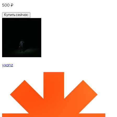
500
₽
Купить сейчас
yxanz