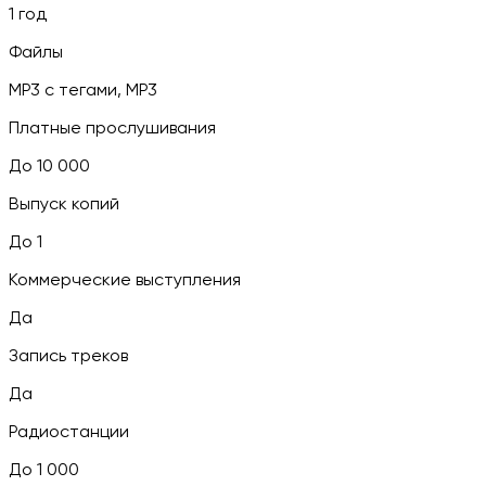
1 год
Файлы
MP3 c тегами, MP3
Платные прослушивания
До 10 000
Выпуск копий
До 1
Коммерческие выступления
Да
Запись треков
Да
Радиостанции
До 1 000