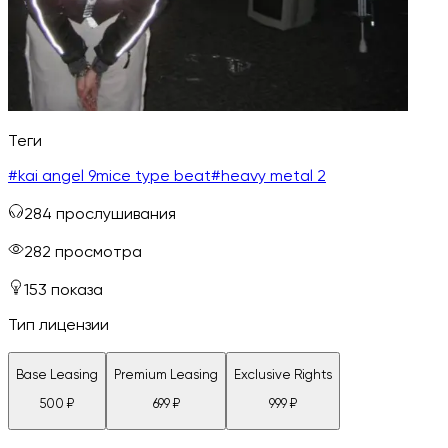
Теги
#
kai angel 9mice type beat
#
heavy metal 2
284
прослушивания
282
просмотра
153
показа
Тип лицензии
Base Leasing
Premium Leasing
Exclusive Rights
500
₽
699
₽
999
₽