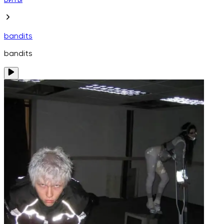
Биты
bandits
bandits