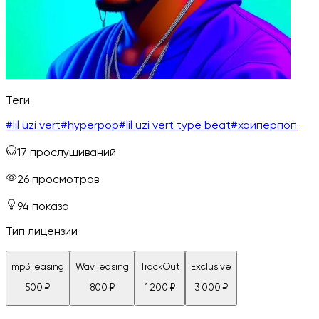
Теги
#
lil uzi vert
#
hyperpop
#
lil uzi vert type beat
#
хайперпоп
17
прослушиваний
26
просмотров
94
показа
Тип лицензии
mp3 leasing
Wav leasing
TrackOut
Exclusive
500
₽
800
₽
1 200
₽
3 000
₽