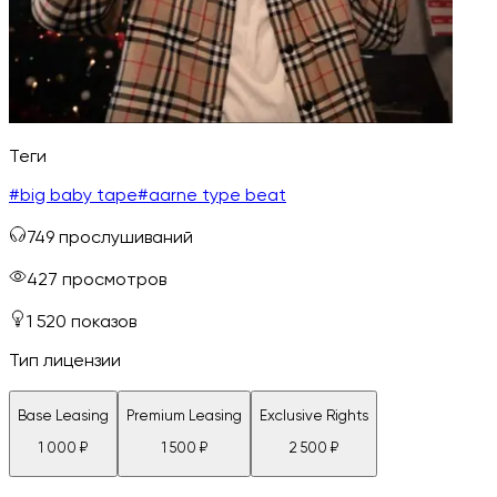
Теги
#
big baby tape
#
aarne type beat
749
прослушиваний
427
просмотров
1 520
показов
Тип лицензии
Base Leasing
Premium Leasing
Exclusive Rights
1 000
₽
1 500
₽
2 500
₽