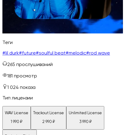
Теги
#
lil durk
#
future
#
soulful beat
#
melodic
#
rod wave
265
прослушиваний
181
просмотр
1 024
показа
Тип лицензии
WAV License
Trackout License
Unlimited License
1 990
₽
2 990
₽
3 990
₽