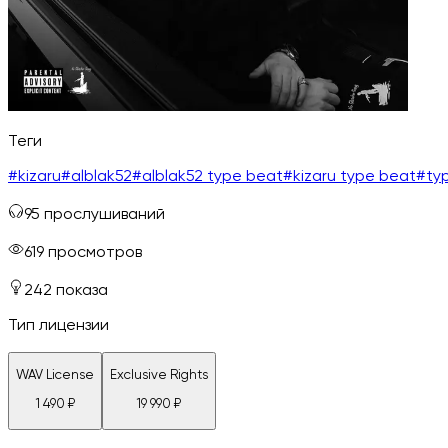
Теги
#
kizaru
#
alblak52
#
alblak52 type beat
#
kizaru type beat
#
ty
95
прослушиваний
619
просмотров
242
показа
Тип лицензии
WAV License
Exclusive Rights
1 490
₽
19 990
₽