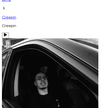
Биты
Creepin
Creepin