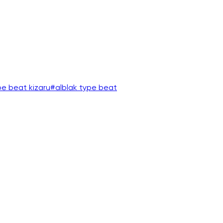
pe beat kizaru
#
alblak type beat