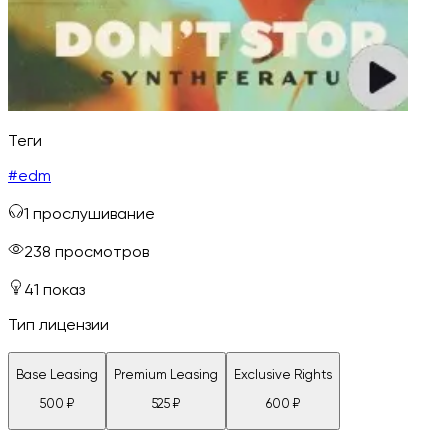
Теги
#
edm
1
прослушивание
238
просмотров
41
показ
Тип лицензии
Base Leasing
Premium Leasing
Exclusive Rights
500
₽
525
₽
600
₽