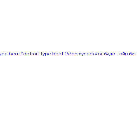
ype beat
#
detroit type beat 163onmyneck
#
ог буда тайп би