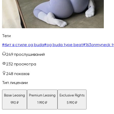
Теги
#
бит в стиле og buda
#
og buda type beat
#
163onmyneck t
249
прослушиваний
232
просмотра
248
показов
Тип лицензии
Base Leasing
Premium Leasing
Exclusive Rights
990
₽
1 990
₽
5 990
₽