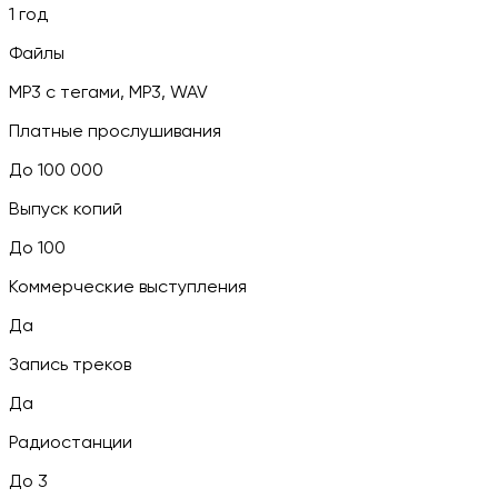
1 год
Файлы
MP3 c тегами, MP3, WAV
Платные прослушивания
До 100 000
Выпуск копий
До 100
Коммерческие выступления
Да
Запись треков
Да
Радиостанции
До 3