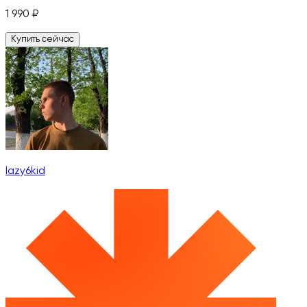
1 990
₽
Купить сейчас
lazy6kid