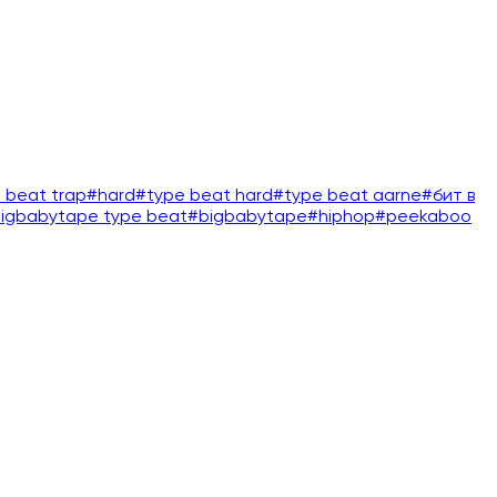
 beat trap
#
hard
#
type beat hard
#
type beat aarne
#
бит в
igbabytape type beat
#
bigbabytape
#
hiphop
#
peekaboo