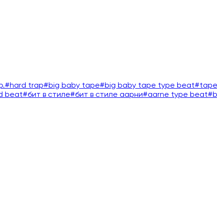
p.
#
hard trap
#
big baby tape
#
big baby tape type beat
#
tape
d beat
#
бит в стиле
#
бит в стиле аарни
#
aarne type beat
#
b