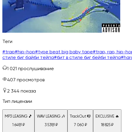
Теги
#
trap
#
hip-hop
#
type beat big baby tape
#
trap, rap, hip-ho
стиле биг байби тейпа
#
бит в стиле биг бейби тейпа
#
har
1 021
прослушивание
407
просмотров
2 344
показа
Тип лицензии
MP3 LEASING 🎵
WAV LEASING 🎶
TrackOut 🎼
EXCLUSIVE 🔥
1 649,9
₽
3 539,9
₽
7 060
₽
18 825
₽