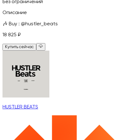
Без ограничений
Описание
🎶 Buy : @hustler_beats
18 825
₽
Купить сейчас
HUSTLER BEATS