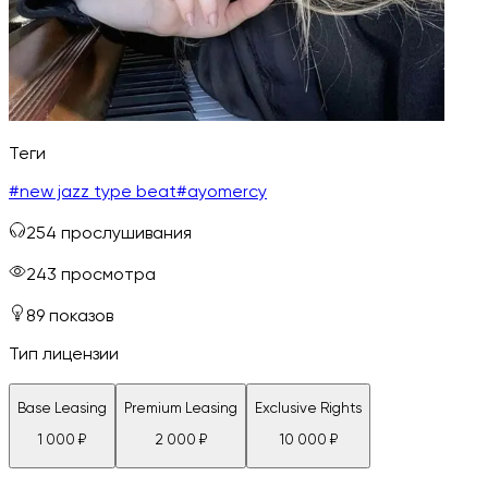
Теги
#
new jazz type beat
#
ayomercy
254
прослушивания
243
просмотра
89
показов
Тип лицензии
Base Leasing
Premium Leasing
Exclusive Rights
1 000
₽
2 000
₽
10 000
₽