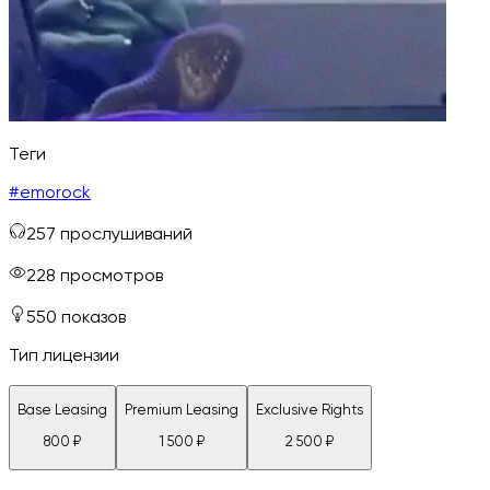
Теги
#
emorock
257
прослушиваний
228
просмотров
550
показов
Тип лицензии
Base Leasing
Premium Leasing
Exclusive Rights
800
₽
1 500
₽
2 500
₽