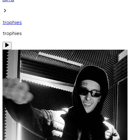
Биты
trophies
trophies