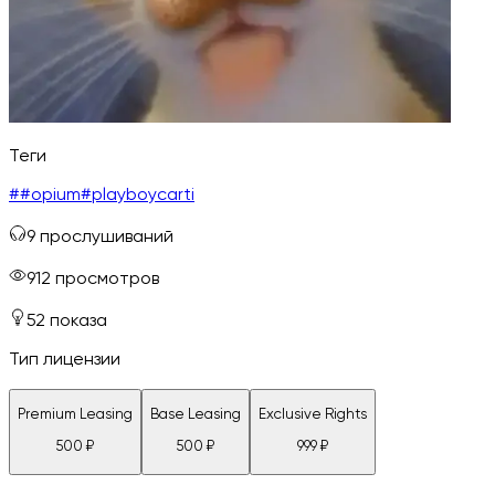
Теги
#
#opium
#
playboycarti
9
прослушиваний
912
просмотров
52
показа
Тип лицензии
Premium Leasing
Base Leasing
Exclusive Rights
500
₽
500
₽
999
₽