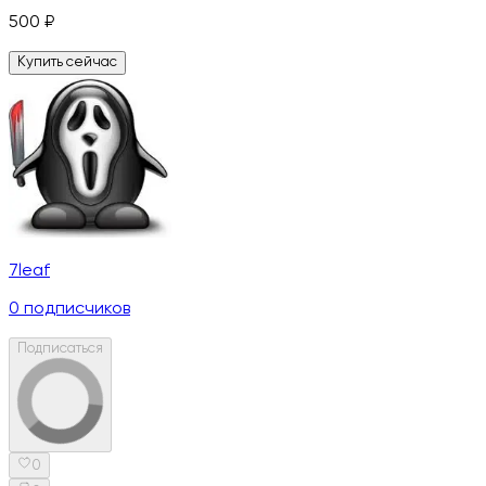
500
₽
Купить сейчас
7leaf
0
подписчиков
Подписаться
0