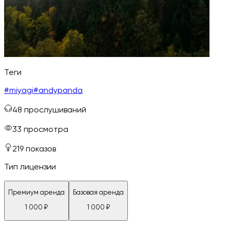
Теги
#
miyagi
#
andypanda
48
прослушиваний
33
просмотра
219
показов
Тип лицензии
Премиум аренда
Базовая аренда
1 000
₽
1 000
₽