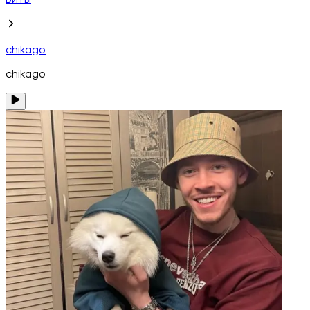
Биты
chikago
chikago