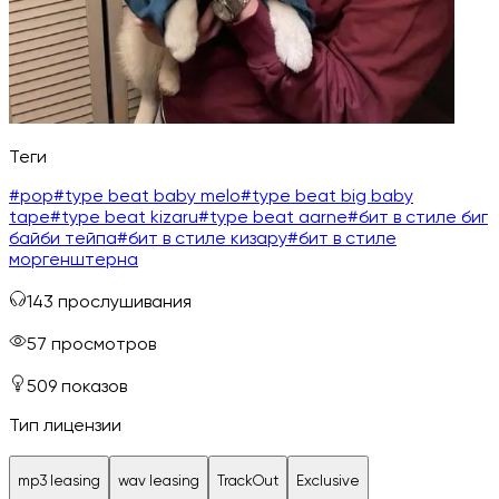
Теги
#
pop
#
type beat baby melo
#
type beat big baby
tape
#
type beat kizaru
#
type beat aarne
#
бит в стиле биг
байби тейпа
#
бит в стиле кизару
#
бит в стиле
моргенштерна
143
прослушивания
57
просмотров
509
показов
Тип лицензии
mp3 leasing
wav leasing
TrackOut
Exclusive