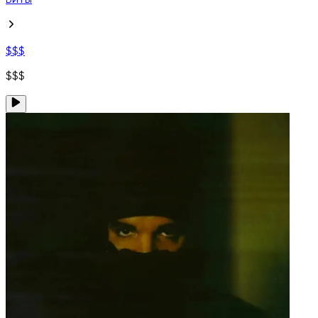
Биты
$$$
$$$