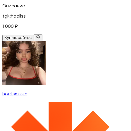
Описание
tgk:hoellss
1 000
₽
Купить сейчас
hoellsmusic