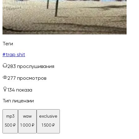
Теги
#
trap shit
283
прослушивания
277
просмотров
134
показа
Тип лицензии
mp3
waw
exclusive
500
₽
1 000
₽
1 500
₽