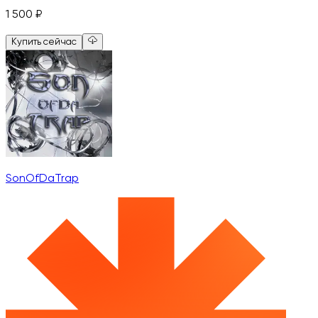
1 500
₽
Купить сейчас
SonOfDaTrap