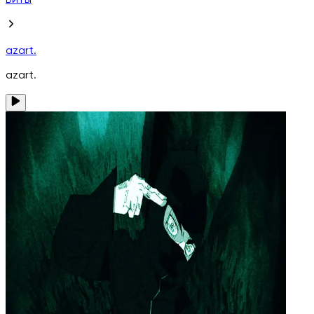
Биты
azart.
azart.