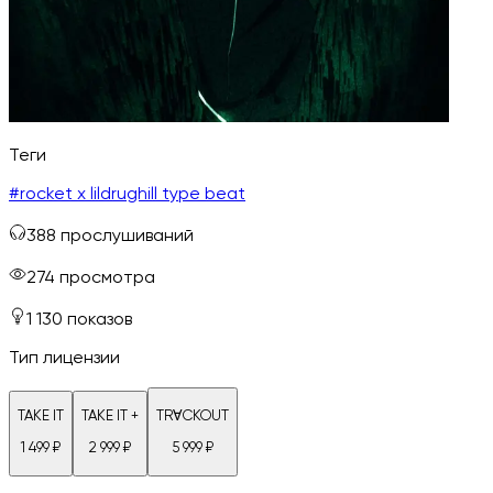
Теги
#
rocket x lildrughill type beat
388
прослушиваний
274
просмотра
1 130
показов
Тип лицензии
TAKE IT
TAKE IT +
TRⱯCKOUT
1 499
₽
2 999
₽
5 999
₽