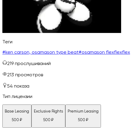
Теги
#
ken carson, osamason type beat
#
osamason flexflexflex
219
прослушиваний
213
просмотров
54
показа
Тип лицензии
Base Leasing
Exclusive Rights
Premium Leasing
500
₽
500
₽
500
₽