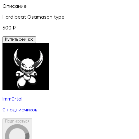
Описание
Hard beat Osamason type
500
₽
Купить сейчас
Imm0rtal
0
подписчиков
Подписаться