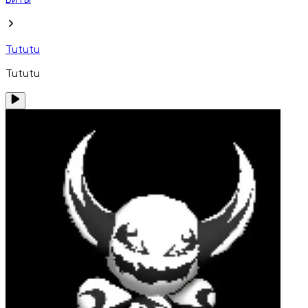
Биты
Tututu
Tututu