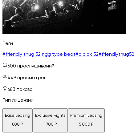
Теги
#
friendly thug 52 ngg type beat
#
alblak 52
#
friendlythug52
600
прослушиваний
449
просмотров
683
показа
Тип лицензии
Base Leasing
Exclusive Rights
Premium Leasing
800
₽
1 700
₽
5 000
₽