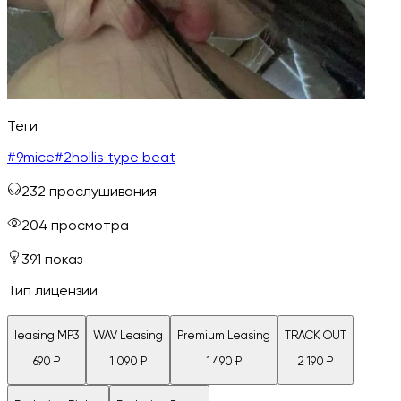
Теги
#
9mice
#
2hollis type beat
232
прослушивания
204
просмотра
391
показ
Тип лицензии
leasing MP3
WAV Leasing
Premium Leasing
TRACK OUT
690
₽
1 090
₽
1 490
₽
2 190
₽