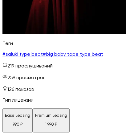
Теги
#
saluki type beat
#
big baby tape type beat
219
прослушиваний
259
просмотров
126
показов
Тип лицензии
Base Leasing
Premium Leasing
990
₽
1 990
₽