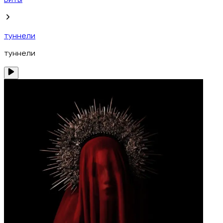
Биты
туннели
туннели