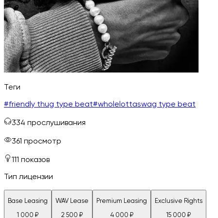
Теги
#
friendly thug type beat
#
wholelottaswag type beat
334
прослушивания
361
просмотр
111
показов
Тип лицензии
Base Leasing
WAV Lease
Premium Leasing
Exclusive Rights
1 000
₽
2 500
₽
4 000
₽
15 000
₽