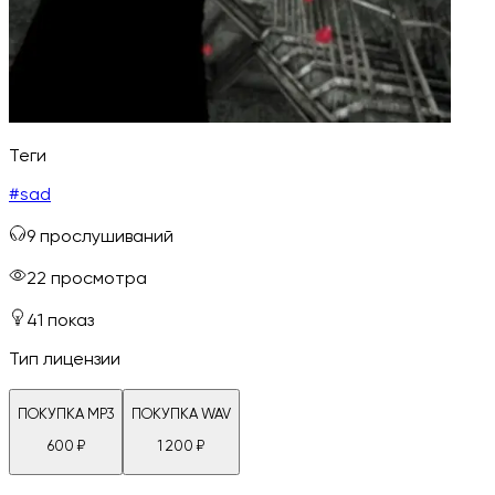
Теги
#
sad
9
прослушиваний
22
просмотра
41
показ
Тип лицензии
ПОКУПКА MP3
ПОКУПКА WAV
600
₽
1 200
₽