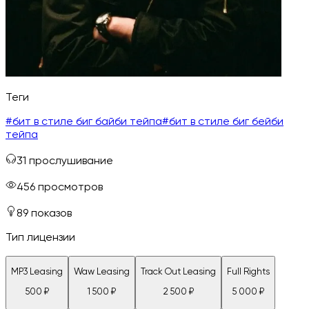
Теги
#
бит в стиле биг байби тейпа
#
бит в стиле биг бейби
тейпа
31
прослушивание
456
просмотров
89
показов
Тип лицензии
MP3 Leasing
Waw Leasing
Track Out Leasing
Full Rights
500
₽
1 500
₽
2 500
₽
5 000
₽