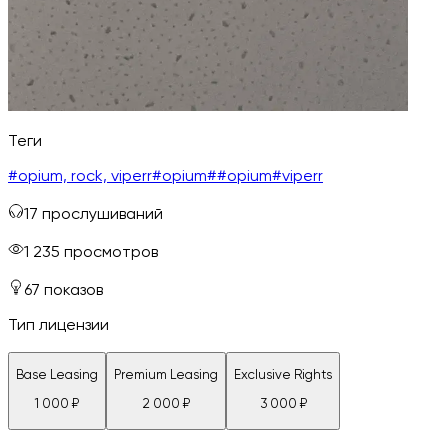
Теги
#
opium, rock, viperr
#
opium
#
#opium
#
viperr
17
прослушиваний
1 235
просмотров
67
показов
Тип лицензии
Base Leasing
Premium Leasing
Exclusive Rights
1 000
₽
2 000
₽
3 000
₽