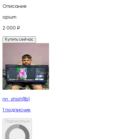
Описание
opium
2 000
₽
Купить сейчас
nn_shish(llb)
1
подписчик
Подписаться