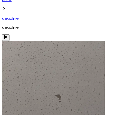
Биты
deadline
deadline