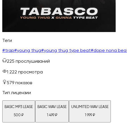
Теги
#
trap
#
young thug
#
young thug type beat
#
dope nona bea
225
прослушиваний
1 222
просмотра
579
показов
Тип лицензии
BASIC MP3 LEASE
BASIC WAV LEASE
UNLIMITED WAV LEASE
500
₽
1 499
₽
1 999
₽