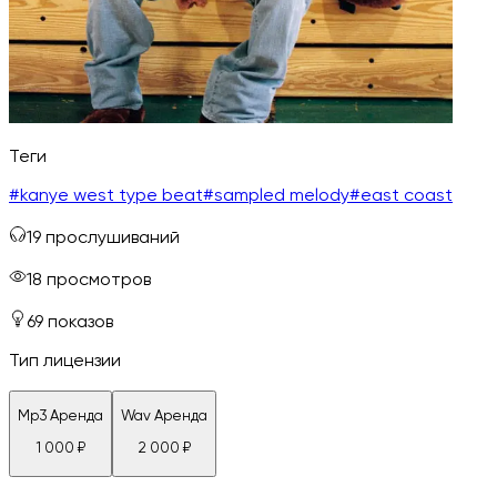
Теги
#
kanye west type beat
#
sampled melody
#
east coast
19
прослушиваний
18
просмотров
69
показов
Тип лицензии
Mp3 Аренда
Wav Аренда
1 000
₽
2 000
₽