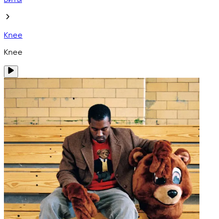
Биты
Knee
Knee