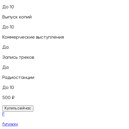
До 10
Выпуск копий
До 10
Коммерческие выступления
Да
Запись треков
Да
Радиостанции
До 10
500
₽
Купить сейчас
F
fvrvwxy