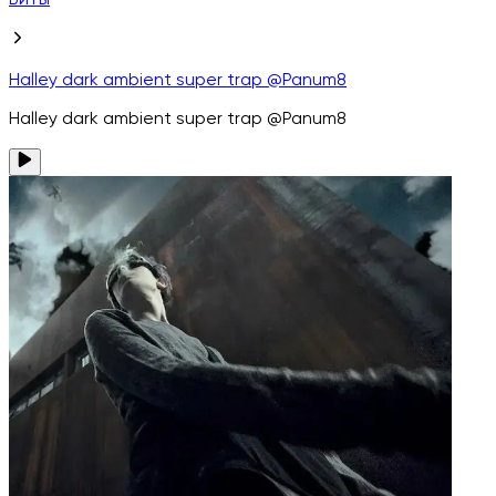
Биты
Halley dark ambient super trap @Panum8
Halley dark ambient super trap @Panum8