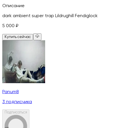
Описание
dark ambient super trap Lildrughill Fendiglock
5 000
₽
Купить сейчас
Panum8
3
подписчика
Подписаться