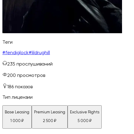
Теги
#
fendiglock
#
lildrughill
235
прослушиваний
200
просмотров
186
показов
Тип лицензии
Base Leasing
Premium Leasing
Exclusive Rights
1 000
₽
2 500
₽
5 000
₽