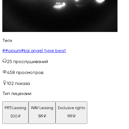
Теги
#
#opium
#
kai angel type beat
25
прослушиваний
458
просмотров
102
показа
Тип лицензии
MP3 Leasing
WAV Leasing
Exclusive rights
500
₽
599
₽
999
₽