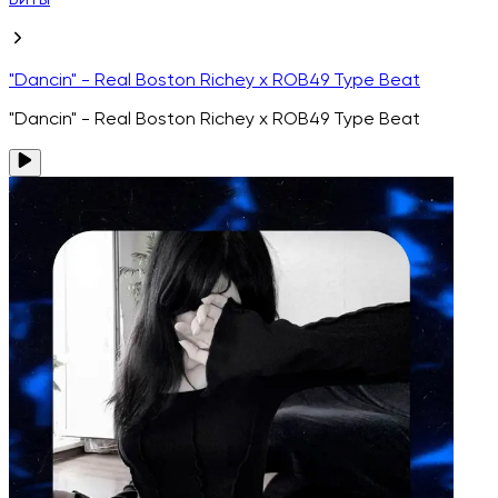
Биты
"Dancin" - Real Boston Richey x ROB49 Type Beat
"Dancin" - Real Boston Richey x ROB49 Type Beat