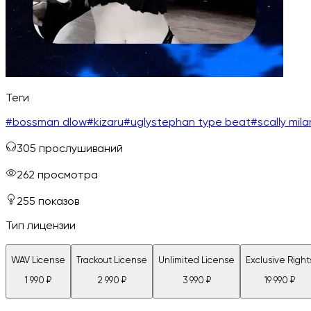
Теги
#
bossman dlow
#
kizaru
#
uglystephan type beat
#
scally mil
305
прослушиваний
262
просмотра
255
показов
Тип лицензии
WAV License
Trackout License
Unlimited License
Exclusive Right
1 990
₽
2 990
₽
3 990
₽
19 990
₽