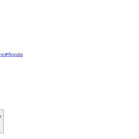
ano
#
florida
s