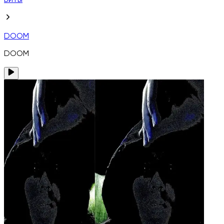
Биты
DOOM
DOOM