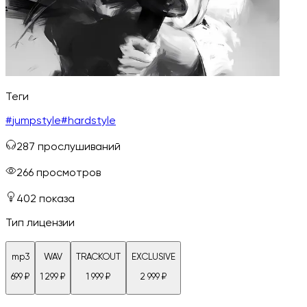
Теги
#
jumpstyle
#
hardstyle
287
прослушиваний
266
просмотров
402
показа
Тип лицензии
mp3
WAV
TRACKOUT
EXCLUSIVE
699
₽
1 299
₽
1 999
₽
2 999
₽