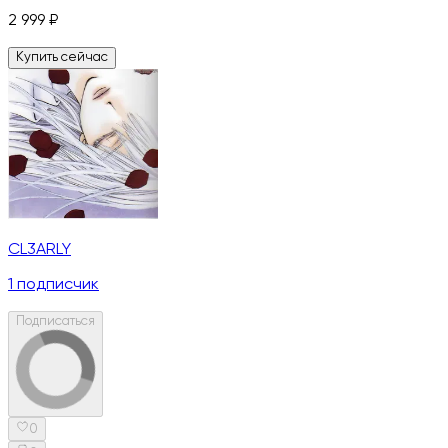
2 999
₽
Купить сейчас
CL3ARLY
1
подписчик
Подписаться
0