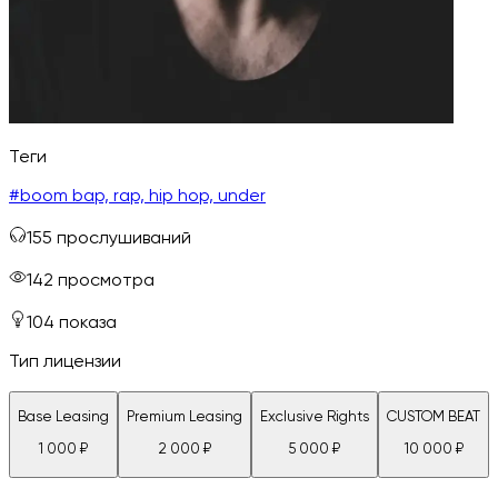
Теги
#
boom bap, rap, hip hop, under
155
прослушиваний
142
просмотра
104
показа
Тип лицензии
Base Leasing
Premium Leasing
Exclusive Rights
CUSTOM BEAT
1 000
₽
2 000
₽
5 000
₽
10 000
₽