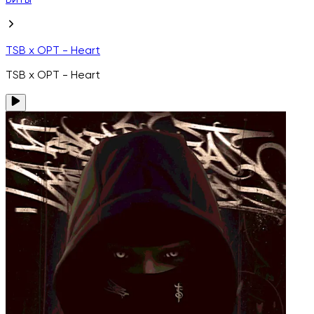
Биты
TSB x OPT - Heart
TSB x OPT - Heart