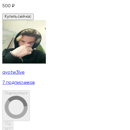
500
₽
Купить сейчас
ayotw3lve
7
подписчиков
Подписаться
0