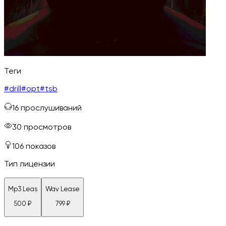
Теги
#
drill
#
opt
#
tsb
16
прослушиваний
30
просмотров
106
показов
Тип лицензии
Mp3 Leas
Wav Lease
500
₽
799
₽