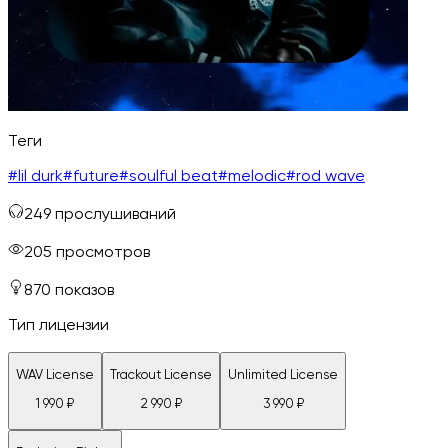
Теги
#
lil durk
#
future
#
soulful beat
#
melodic
#
rod wave
249
прослушиваний
205
просмотров
870
показов
Тип лицензии
WAV License
Trackout License
Unlimited License
1 990
₽
2 990
₽
3 990
₽