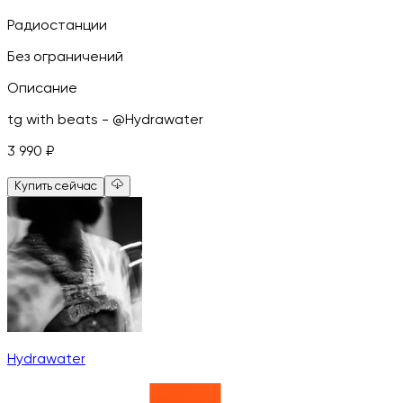
Радиостанции
Без ограничений
Описание
tg with beats - @Hydrawater
3 990
₽
Купить сейчас
Hydrawater