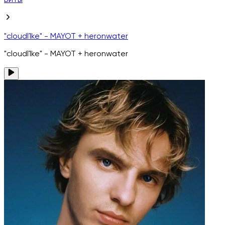
Биты
"cloudl1ke" - MAYOT + heronwater
"cloudl1ke" - MAYOT + heronwater