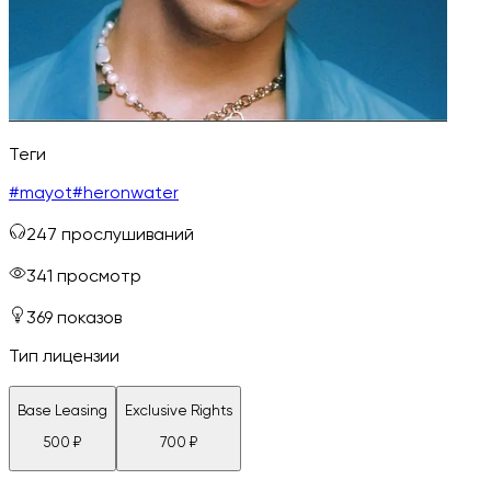
Теги
#
mayot
#
heronwater
247
прослушиваний
341
просмотр
369
показов
Тип лицензии
Base Leasing
Exclusive Rights
500
₽
700
₽