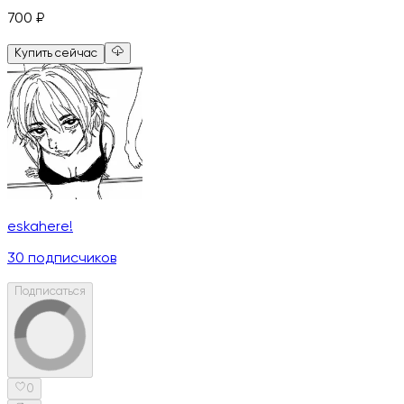
700
₽
Купить сейчас
eskahere!
30
подписчиков
Подписаться
0