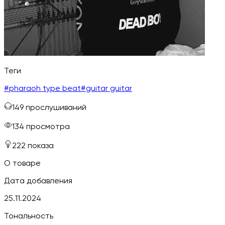
Теги
#
pharaoh type beat
#
guitar guitar
149
прослушиваний
134
просмотра
222
показа
О товаре
Дата добавления
25.11.2024
Тональность