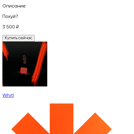
Описание
Похуй?
3 500
₽
Купить сейчас
Whitl