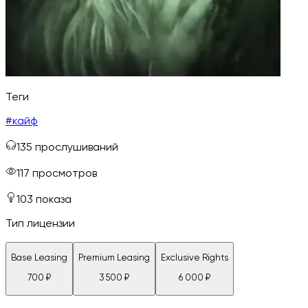
Теги
#
кайф
135
прослушиваний
117
просмотров
103
показа
Тип лицензии
Base Leasing
Premium Leasing
Exclusive Rights
700
₽
3 500
₽
6 000
₽