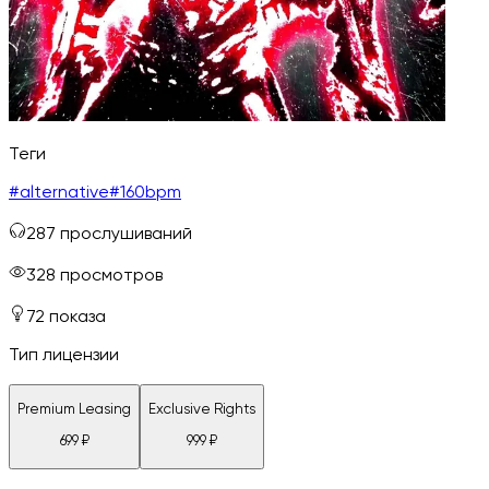
Теги
#
alternative
#
160bpm
287
прослушиваний
328
просмотров
72
показа
Тип лицензии
Premium Leasing
Exclusive Rights
699
₽
999
₽