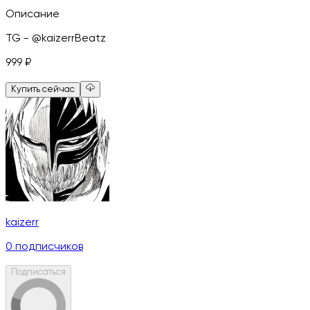
Описание
TG - @kaizerrBeatz
999
₽
Купить сейчас
kaizerr
0
подписчиков
Подписаться