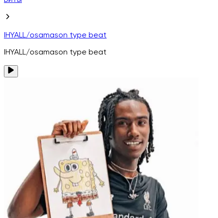
Биты
IHYALL/osamason type beat
IHYALL/osamason type beat