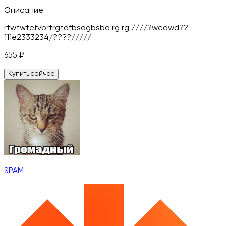
Описание
rtwtwtefvbrtrgtdfbsdgbsbd rg rg ////?wedwd??
111e2333234/????/////
655
₽
Купить сейчас
SPAM__