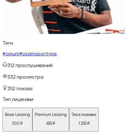
Теги
#
opium
#
osamasontype
312
прослушиваний
332
просмотра
352
показа
Тип лицензии
Base Leasing
Premium Leasing
Эксклюзивка
500
₽
655
₽
1 255
₽