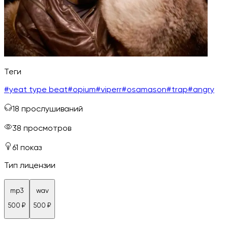
Теги
#
yeat type beat
#
opium
#
viperr
#
osamason
#
trap
#
angry
18
прослушиваний
38
просмотров
61
показ
Тип лицензии
mp3
wav
500
₽
500
₽