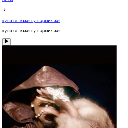
Биты
купите паже ну нормик же
купите паже ну нормик же