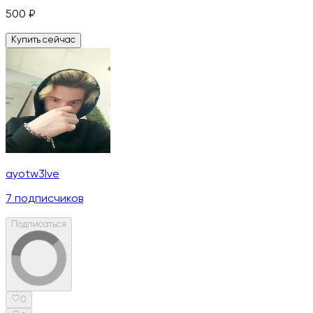
500
₽
Купить сейчас
ayotw3lve
7
подписчиков
Подписаться
0