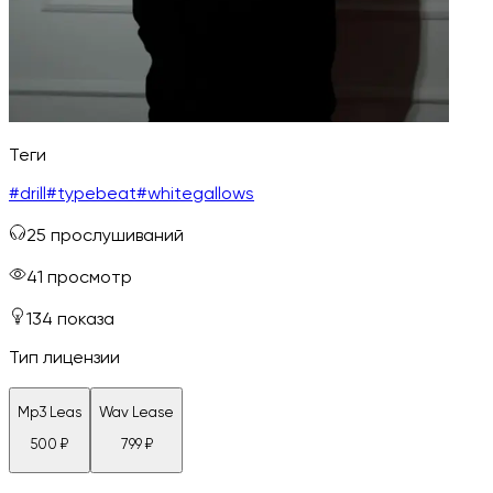
Теги
#
drill
#
typebeat
#
whitegallows
25
прослушиваний
41
просмотр
134
показа
Тип лицензии
Mp3 Leas
Wav Lease
500
₽
799
₽