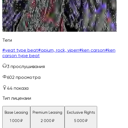
Теги
#
yeat type beat
#
opium, rock, viperr
#
ken carson
#
ken
carson type beat
3
прослушивания
602
просмотра
44
показа
Тип лицензии
Base Leasing
Premium Leasing
Exclusive Rights
1 000
₽
2 000
₽
5 000
₽