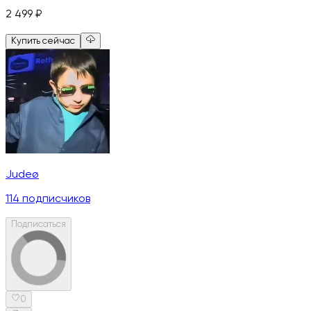
2 499
₽
Купить сейчас
Judeø
114
подписчиков
Подписаться
0