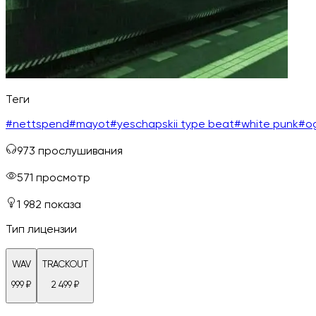
Теги
#
nettspend
#
mayot
#
yeschapskii type beat
#
white punk
#
o
973
прослушивания
571
просмотр
1 982
показа
Тип лицензии
WAV
TRACKOUT
999
₽
2 499
₽