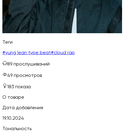
Теги
#
yung lean type beat
#
cloud rap
89
прослушиваний
49
просмотров
183
показа
О товаре
Дата добавления
19.10.2024
Тональность