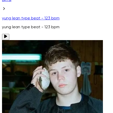
Биты
yung lean type beat - 123 bpm
yung lean type beat - 123 bpm